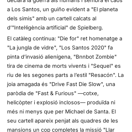
declara la guerra als humans i sembra el caos
a Los Santos, un guiño evident a "El planeta
dels simis" amb un cartell calcats al
d’"Intel·ligència artificial" de Spielberg.
El catàleg continua: "Die for" ret homenatge a
"La jungla de vidre", "Los Santos 2020" fa
pinta d’invasió alienígena, "Bnnbot Zombie"
tira de cinema de morts vivents i "Sequel" es
riu de les segones parts a l’estil "Resacón". La
joia amagada és "Drive Fast Die Slow", una
paròdia de "Fast & Furious" —cotxe,
helicòpter i explosió inclosos— produïda ni
més ni menys que per Michael de Santa. El
seu cartell apareix penjat als quadres de les
mansions un cop completes la missió "Llar