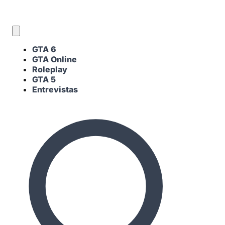
ES
GTA 6
GTA Online
Roleplay
GTA 5
Entrevistas