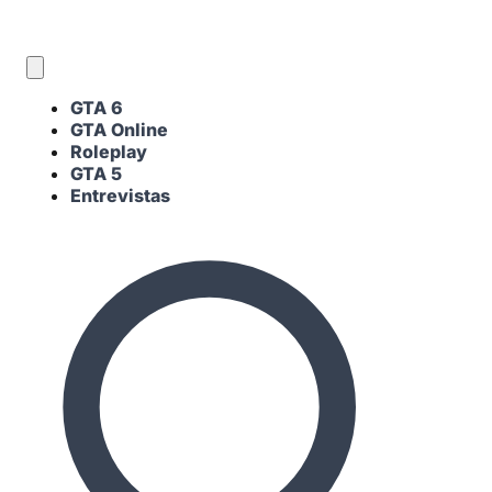
ES
GTA 6
GTA Online
Roleplay
GTA 5
Entrevistas