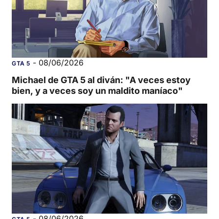
-
08/06/2026
GTA 5
Michael de GTA 5 al diván: "A veces estoy
bien, y a veces soy un maldito maníaco"
-
08/06/2026